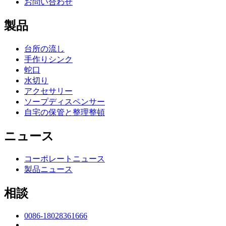
お問い合わせ
製品
台所の流し
手作りシンク
蛇口
水切り
アクセサリー
ソープディスペンサー
自宅の保管と整理整頓
ニュース
コーポレートニュース
製品ニュース
相談
0086-18028361666