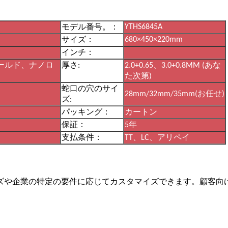
YTHS6845A
モデル番号。：
680×450×220mm
サイズ：
インチ：
ールド、ナノロ
厚さ:
2.0+0.65、3.0+0.8MM (あな
た次第)
蛇口の穴のサイ
28mm/32mm/35mm(お任せ)
ズ:
パッキング：
カートン
保証：
5年
支払条件：
TT、LC、アリペイ
ズや企業の特定の要件に応じてカスタマイズできます。顧客向