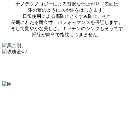
ナノテクノロジーによる贅沢な仕上がり（表面は
蓮の葉のように水や油をはじきます）
日常使用による傷防止とくすみ防止。それ
長期にわたる耐久性、パフォーマンスを保証します。
そして艶やかな美しさ。キッチンのシンクもそうです
掃除が簡単で指紋もつきません。
ナノブラック
ナノ ローズゴールド
あなた
できる
選ぶ
から
二
スタイル。