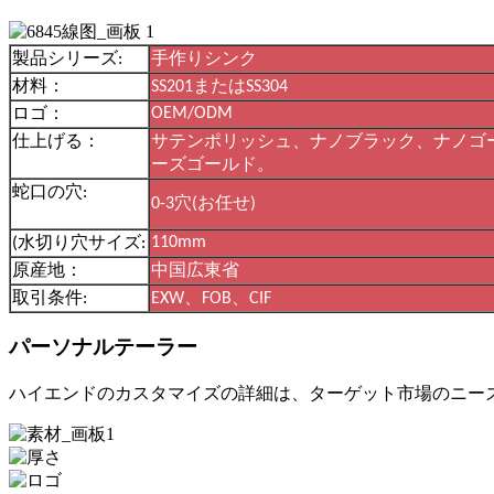
製品シリーズ:
手作りシンク
材料：
SS201またはSS304
OEM/ODM
ロゴ：
仕上げる：
サテンポリッシュ、ナノブラック、ナノゴ
ーズゴールド。
蛇口の穴:
0
-
3穴(お任せ)
110mm
(水切り穴サイズ:
原産地：
中国広東省
取引条件:
EXW、FOB、CIF
パーソナルテーラー
ハイエンドのカスタマイズの詳細は、ターゲット市場のニー