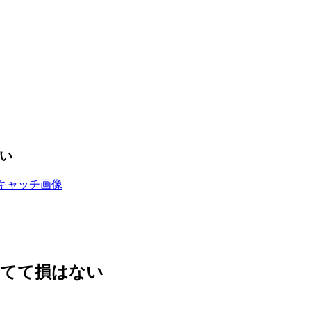
ない
持ってて損はない